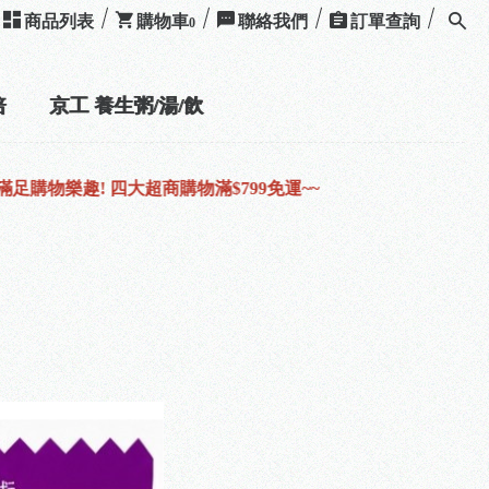
商品列表
購物車
聯絡我們
訂單查詢
0
培
京工 養生粥/湯/飲