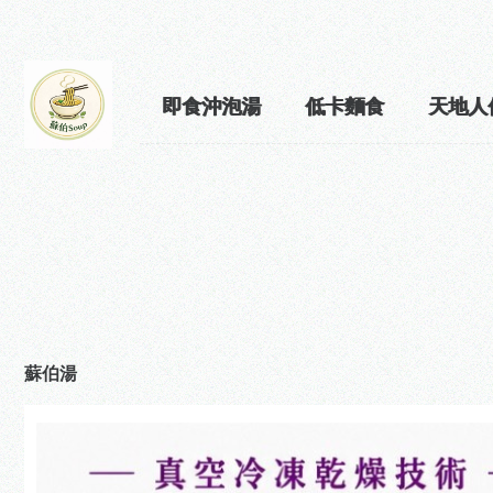
即食沖泡湯
低卡麵食
天地人
蘇伯湯