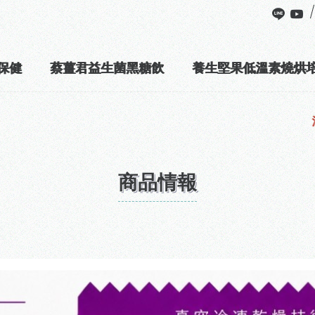
保健
蔡薑君益生菌黑糖飲
養生堅果低溫素燒烘
滿足購物樂趣! 四大超商購物滿$799免運~~
商品情報