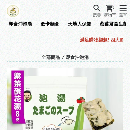
0
搜尋
購物車
選單
即食沖泡湯
低卡麵食
天地人保健
蔡薑君益生菌
滿足購物樂趣! 四大超商購物
全部商品
即食沖泡湯