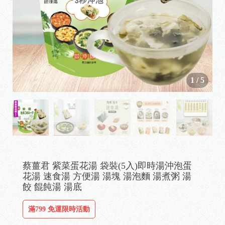
1
/
5
蔡薑君 紫菜蛋花湯 袋裝(5入)即時湯沖泡蛋
花湯 速食湯 方便湯 湯塊 湯泡麵 湯煮粥 湯
餃 餛飩湯 湯底
滿799 免運限時活動