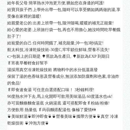
給年長父母:簡單熱水沖泡更方便,猶如您在身邊的呵護!
給寶貝孩子們:上學外出帶一包,隨時可以享受猶如媽媽做的湯,享
受像在家裡的溫暖!
給親愛老公的:出差上班帶一包,隨沖隨喝,暖暖的補充正能量!
給心愛的老婆:上班旅行袋一包,再也不用擔心,她沒時間吃早餐餓
肚子了!
給寵愛的自己:任何時間餓了,補充能量,沖一包3秒搞定!
航太科技,冷凍乾燥技術-30度C,牢牢鎖住鮮味,營養不流失!
👉包裝上的日期是 🌳舊款為生產日, 🌳新款為EXP 到期日
🥬宵夜早餐輕食好幫手
湯採用真空冷凍乾燥技術 將物料中的水分低溫蒸發
保留了湯的色香味形及營養成分,無須添加防腐劑和色素,非油炸
的食品!
🥬即食速食湯 可任意自選搭配口味！ 3秒鐘料理!
90度熱水沖下去,馬上化開即可飲用美味湯品.60度溫水也ok!
亦可當麵條麵食湯底 火鍋湯底 還可搭配即食🥬粉絲/粉條!
方便飲用 熱量低 🥬蒟蒻麵搭配湯包 像極了愛情👫
🍵美味鮮湯🍵即沖即食🍵🍵營養美味🍵攜帶方便🍵🍵真空 冷凍 
乾燥技術 🍵沖泡方便🍵