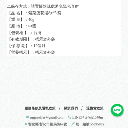
⚠️保存方式：請置於陰涼處避免陽光直射
【品 名】：紫菜蛋花湯8g*5/袋
【重 量】：40g
【產 地】：中國
【包裝地 】 ：台灣
【有效期限】：標示於外袋
【保 存 期】：12個月
【營養標示】：標示於外袋
服務條款及隱私政策
關於我們
退換貨政策
eugenelifes@gmail.com
LINE@ :@eje1540m
彰化縣 彰化市福馬街69號
統一編號 55895805