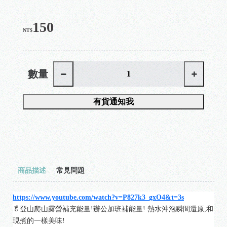
150
NT$
數量
有貨通知我
商品描述
常見問題
https://www.youtube.com/watch?v=P827k3_gxO4&t=3s
🥬登山爬山露營補充能量!辦公加班補能量! 熱水沖泡瞬間還原,和
現煮的一樣美味!